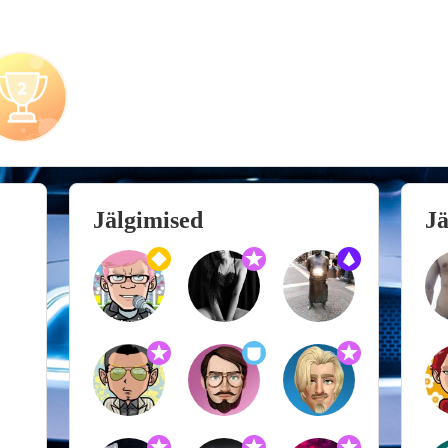
Jälgimised
Jä