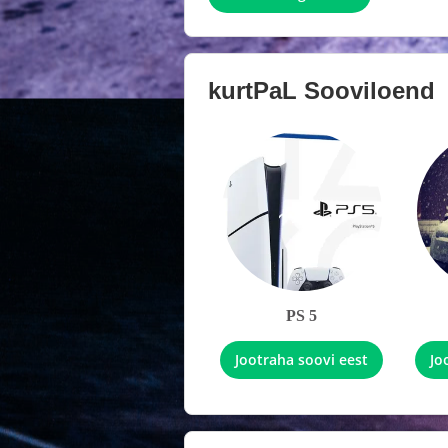
kurtPaL
Sooviloend
PS 5
Jootraha soovi eest
Jo