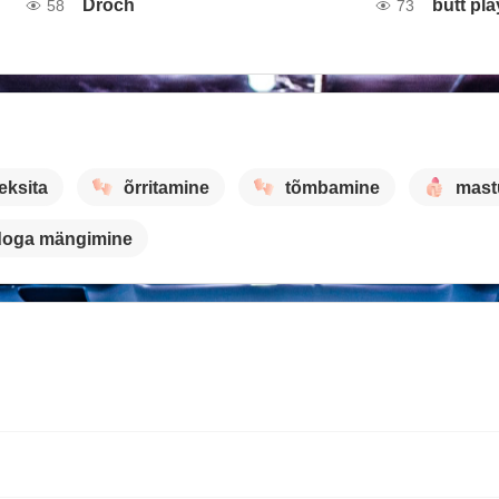
Droch
butt pla
58
73
eksita
õrritamine
tõmbamine
mast
doga mängimine