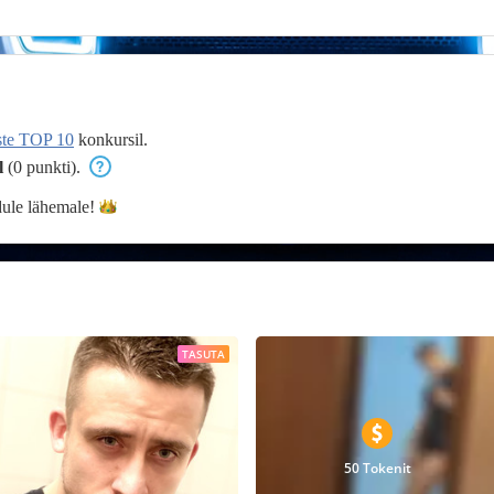
ste TOP 10
konkursil.
l
(0 punkti).
dule
lähemale!
TASUTA
50 Tokenit