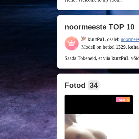
noormeeste TOP 10
kurtPaL
osaleb
noormee
Modell on hetkel
1329. koha
Saada Tokeneid, et viia
kurtPaL
või
Fotod
34
TASUTA