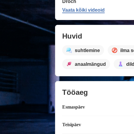
Droch
Vaata kõiki videoid
Huvid
suhtlemine
ilma s
anaalmängud
dil
Tööaeg
Esmaspäev
Teisipäev