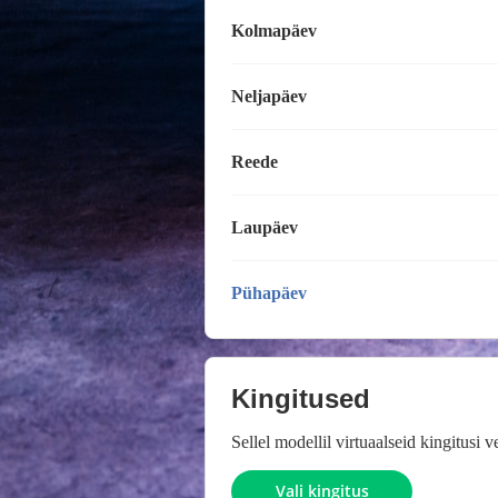
Kolmapäev
Neljapäev
Reede
Laupäev
Pühapäev
Kingitused
Sellel modellil virtuaalseid kingitusi 
Vali kingitus