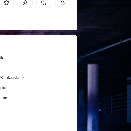
tid
/Kaukaaslane
itud
ine