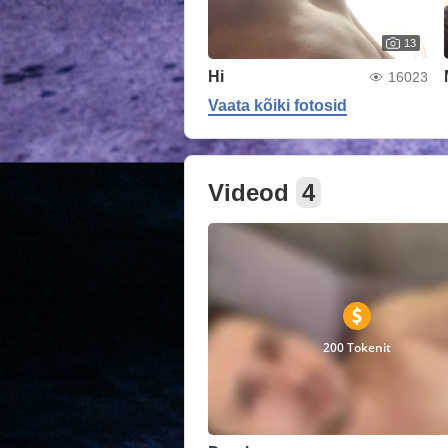
13
Hi
16023
Vaata kõiki fotosid
Videod
4
200 Tokenit