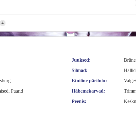
4
Juuksed:
Brüne
Silmad:
Hallid
rsburg
Etniline päritolu:
Valge
ised, Paarid
Häbemekarvad:
Trimm
Peenis:
Keskm