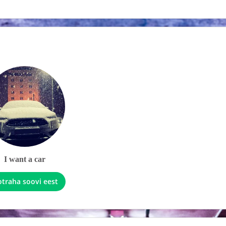
I want a car
otraha soovi eest