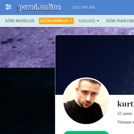
2262 ONLINE
KÕIK MODELLID
KATEGOORIAD
AJALUGU
KÕIK PAKKUMI
kur
32 aastat
Viimane e