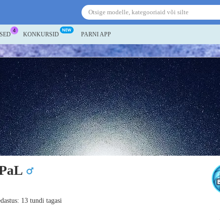
SED
KONKURSID
PARNI APP
tPaL
dastus: 13 tundi tagasi