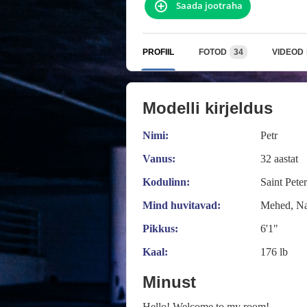
Saada jootraha
PROFIIL
FOTOD
34
VIDEOD
Modelli kirjeldus
Nimi:
Petr
Vanus:
32 aastat
Kodulinn:
Saint Pete
Mind huvitavad:
Mehed, Na
Pikkus:
6'1"
Kaal:
176 lb
Minust
Hello! Welcome to my room!