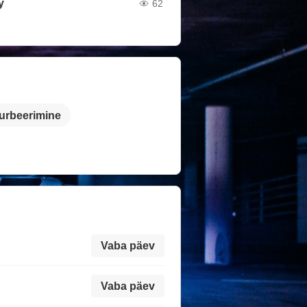
y
62
urbeerimine
Vaba päev
Vaba päev