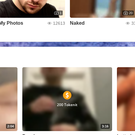
1
20
My Photos
Naked
12613
3
200 Tokenit
2:04
3:16